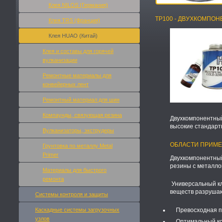
Клея NILOS (Германия)
TP100 - ДВУХКОМПО
Клея TRS (Франция)
Клея HUAO (Китай)
Клея и составы для горячей
вулканизации
Ремонтные материалы для
конвейерных лент
Ремонтный материал для шин
Компаунды, связующая резина
Двухкомпонентный
высокие стандарт
Вулканизаторы, экструдеры
ОБЛАСТИ ПРИМЕ
Грунтовка по металлу Metal
Primer
Двухкомпонентный
резины с металлом
Материалы для быстрого
ремонта
Универсальный кл
веществ разрушаю
Системы контроля и защиты
Каскадные системы загрузочных
Превосходная пр
узлов
Оптимальный коэ