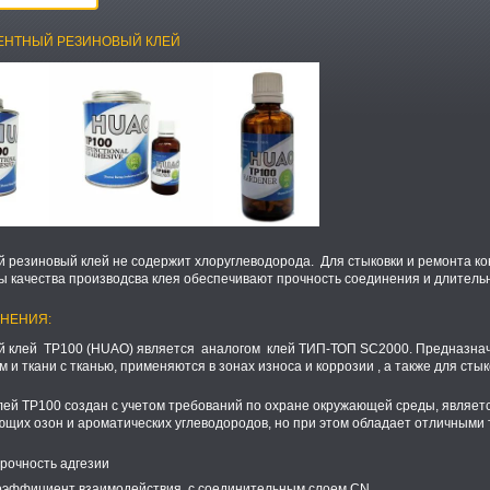
НЕНТНЫЙ РЕЗИНОВЫЙ КЛЕЙ
 резиновый клей не содержит хлоруглеводорода. Для стыковки и ремонта к
ы качества производсва клея обеспечивают прочность соединения и длитель
НЕНИЯ:
 клей ТР100 (HUAO) является аналогом клей ТИП-ТОП SC2000. Предназначе
 и ткани с тканью, применяются в зонах износа и коррозии , а также для ст
ей TР100 создан с учетом требований по охране окружающей среды, являетс
щих озон и ароматических углеводородов, но при этом обладает отличными 
очность адгезии
ффициент взаимодействия с соединительным слоем CN