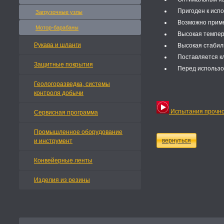
Пригоден к испол
Загрузочные узлы
Возможно примен
Мотор-барабаны
Высокая темпера
Рукава и шланги
Высокая стабильн
Поставляется кл
Защитные покрытия
Перед использов
Геологоразведка, системы
контроля добычи
Испытания прочно
Сервисная программа
Промышленное оборудование
вернуться
и инструмент
Конвейерные ленты
Изделия из резины