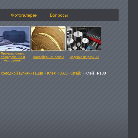
Фотогалереи
Вопросы
Промышленное
оборудование и
Конвейерные ленты
Изделия из резины
инструмент
я холодной вулканизации
»
Клея HUAO (Китай)
» Клей TP100