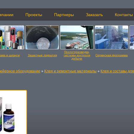
мпании
Проекты
Партнеры
Заказать
Контакты
Геологоразведка,
кава и шланги
Защитные покрытия
системы контроля
Сервисная программа
добычи
вейерное оборудование
»
Kлея и ремонтные материалы
»
Клея и составы дл