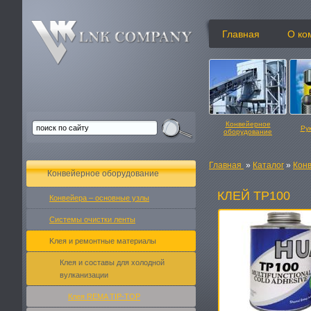
Главная
О ко
Конвейерное
Ру
оборудование
Главная
»
Каталог
»
Кон
Конвейерное оборудование
КЛЕЙ TP100
Конвейера – основные узлы
Системы очистки ленты
Kлея и ремонтные материалы
Клея и составы для холодной
вулканизации
Клея REMA TIP-TOP