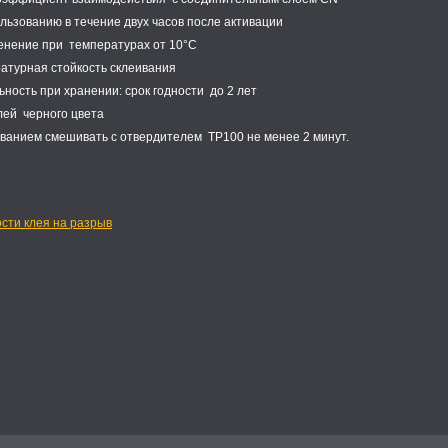
ьзованию в течение двух часов после активации
ение при температурах от 10°C
турная стойкость склеивания
ость при хранении: срок годности до 2 лет
ей черного цвета
анием смешивать с отвердителем TP100 не менее 2 минут.
сти клея на разрыв