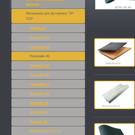
мельниц
Материалы для футеровок TIP-
TOP
REMALOX
Ремалайн 25
Ремалайн 35
Ремалайн 40
Ремалайн 50
Ремалайн 60
Ремалайн 70
Ремалайн 90
Юнилайн 40
Юнилайн 60
Рематан 65
REMATHAN G 75 LB