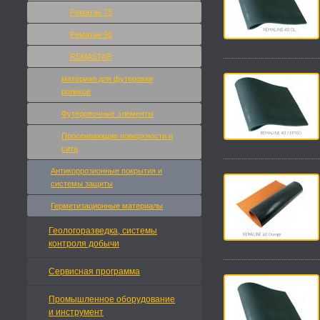
Рематан 75
Рематан 90
REMASTAR
материал для футеровки
роликов
Футеровочные элементы
Просеивающие поверхности и
сита
Антикоррозионные покрытия и
системы защиты
Герметизационные материалы
Геологоразведка, системы
контроля добычи
Сервисная программа
Промышленное оборудование
и инструмент