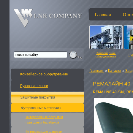
Главная
О ко
Конвейерное
Ру
оборудование
Главная
»
Каталог
»
Защ
Конвейерное оборудование
РЕМАЛАЙН 40
Рукава и шланги
REMALINE 40 /CN,
RE
Защитные покрытия
Футеровочные материалы
Футеровочные покрытия
приводных барабанов
Футеровки для шаровых