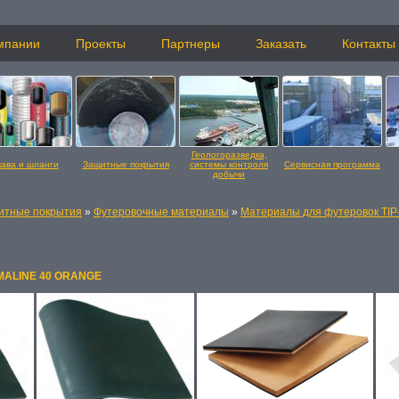
мпании
Проекты
Партнеры
Заказать
Контакты
Геологоразведка,
кава и шланги
Защитные покрытия
системы контроля
Сервисная программа
добычи
итные покрытия
»
Футеровочные материалы
»
Материалы для футеровок TIP
MALINE 40 ORANGE