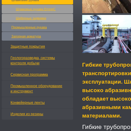
Шламовые рукава
Шламовые рукава EmsteC
Шиберные задвижки
Промышленные рукава
Запорная арматура
Защитные покрытия
Геологоразведка, системы
контроля добычи
Гибкие трубопр
транспортировки
Сервисная программа
эксплуатации. Ш
Промышленное оборудование
высоко абразивн
и инструмент
обладает высоко
Конвейерные ленты
абразивными кам
Изделия из резины
материалами.
Гибкие трубопр