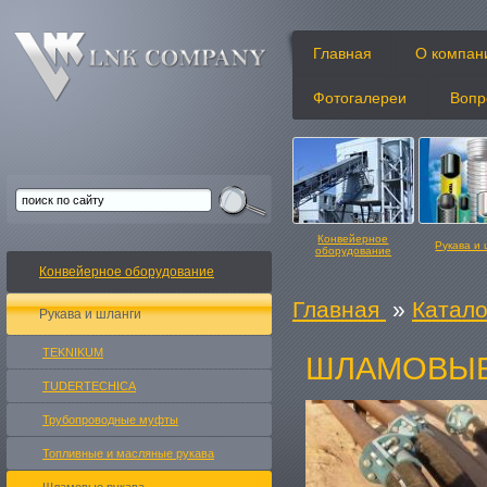
Главная
О компан
Фотогалереи
Вопр
Конвейерное
Рукава и
оборудование
Конвейерное оборудование
Главная
»
Катало
Рукава и шланги
TEKNIKUM
ШЛАМОВЫЕ
Конвейерные ленты
Изделия и
TUDERTECHICA
Трубопроводные муфты
Топливные и масляные рукавa