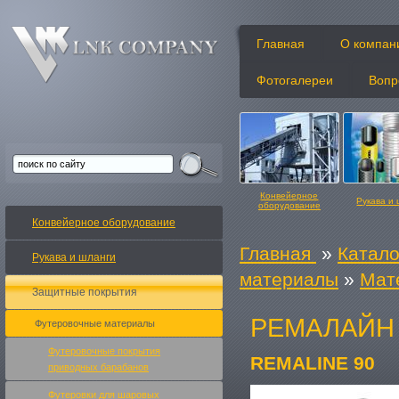
Главная
О компан
Фотогалереи
Вопр
Конвейерное
Рукава и
оборудование
Конвейерное оборудование
Главная
»
Катало
Рукава и шланги
материалы
»
Мат
Защитные покрытия
Конвейерные ленты
Изделия и
РЕМАЛАЙН 
Футеровочные материалы
Футеровочные покрытия
REMALINE 90
приводных барабанов
Футеровки для шаровых