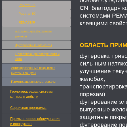
основе бутадиен
Рематан 75
CN, благодаря к
Рематан 90
системами РЕМА
клеящими свойс
REMASTAR
материал для футеровки
роликов
ОБЛАСТЬ ПРИМ
Футеровочные элементы
Просеивающие поверхности и
футеровка приво
сита
силь-ным натяже
Антикоррозионные покрытия и
у
лучшение текуч
системы защиты
желобах;
Герметизационные материалы
транспортировка
Геологоразведка, системы
порезам);
контроля добычи
футерование эле
Сервисная программа
выпускные желоб
защитные покрыт
Промышленное оборудование
футерование по
и инструмент