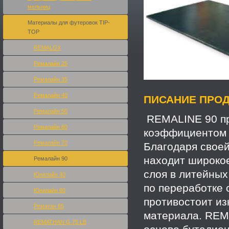
мельниц
Материалы для футеровок TIP-
TOP
REMALOX
Ремалайн 25
Ремалайн 35
Ремалайн 40
ПИСАНИЕ ПРОД
Ремалайн 50
REMALINE 90 пр
Ремалайн 60
коэффициентом 
Ремалайн 70
Благодаря своей
находит широкое
Ремалайн 90
слоя в литейных
Юнилайн 40
по переработке
Юнилайн 60
противостоит из
Рематан 65
материала. REM
REMATHAN G 75 LB